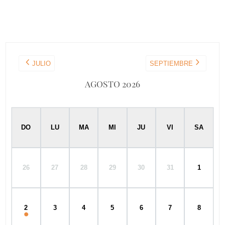
JULIO
SEPTIEMBRE
AGOSTO 2026
DO
LU
MA
MI
JU
VI
SA
26
27
28
29
30
31
1
2
3
4
5
6
7
8